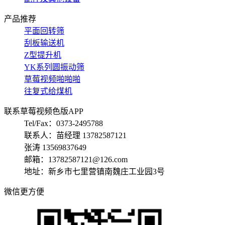
产品推荐
平面回转筛
刮板输送机
Z型提升机
YK系列圆振动筛
草莓视频啪啪啪
往复式给煤机
联系草莓视频色版APP
Tel/Fax：0373-2495788
联系人：苗经理 13782587121
张涛 13569837649
邮箱：13782587121@126.com
地址：新乡市七里营镇南魏庄工业园3号
微信更方便