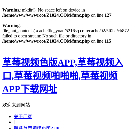
Warning
: mkdir(): No space left on device in
/home/www/wwwroot/Z1024.COM/func.php
on line
127
Warning
:
file_put_contents(./cachefile_yuan/5216sq.com/cache/02/5f0ba/cb872
failed to open stream: No such file or directory in
/home/www/wwwroot/Z1024.COM/func.php
on line
115
草莓视频色版APP,草莓视频入
口,草莓视频啪啪啪,草莓视频
APP下载网址
欢迎来到网站
关于厂家
|
联系草莓视频色版APP