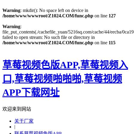
Warning
: mkdir(): No space left on device in
/home/www/wwwroot/Z1024.COM/func.php
on line
127
Warning
:
file_put_contents(./cachefile_yuan/5216sq.com/cache/44/eecba/0ca19
failed to open stream: No such file or directory in
/home/www/wwwroot/Z1024.COM/func.php
on line
115
草莓视频色版APP,草莓视频入
口,草莓视频啪啪啪,草莓视频
APP下载网址
欢迎来到网站
关于厂家
|
联系草莓视频色版APP