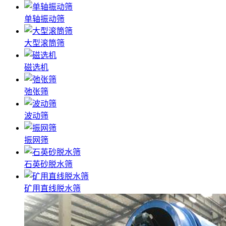
单轴振动筛
大型滚筒筛
磁选机
弛张筛
波动筛
振网筛
石英砂脱水筛
矿用直线脱水筛