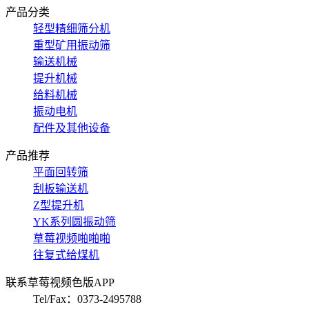
产品分类
轻型精细筛分机
重型矿用振动筛
输送机械
提升机械
给料机械
振动电机
配件及其他设备
产品推荐
平面回转筛
刮板输送机
Z型提升机
YK系列圆振动筛
草莓视频啪啪啪
往复式给煤机
联系草莓视频色版APP
Tel/Fax：0373-2495788