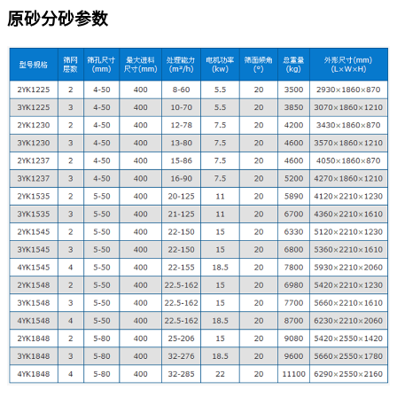
原砂分砂参数