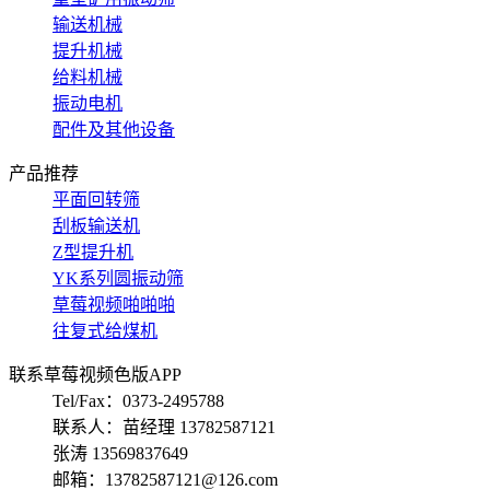
输送机械
提升机械
给料机械
振动电机
配件及其他设备
产品推荐
平面回转筛
刮板输送机
Z型提升机
YK系列圆振动筛
草莓视频啪啪啪
往复式给煤机
联系草莓视频色版APP
Tel/Fax：0373-2495788
联系人：苗经理 13782587121
张涛 13569837649
邮箱：13782587121@126.com