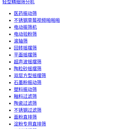
轻型精细筛分机
医药振动筛
不锈钢草莓视频啪啪啪
电动振筛机
电动验粉筛
滚轴筛
回转摇摆筛
平面摇摆筛
超声波摇摆筛
陶粒砂摇摆筛
双层方型摇摆筛
石墨粉振动筛
塑料振动筛
釉料过滤筛
陶瓷过滤筛
不锈钢过滤筛
面粉直排筛
淀粉专用直排筛