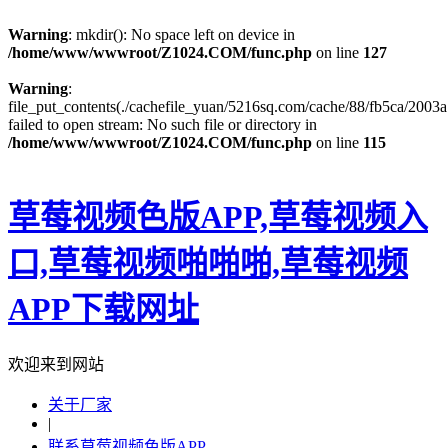
Warning
: mkdir(): No space left on device in
/home/www/wwwroot/Z1024.COM/func.php
on line
127
Warning
:
file_put_contents(./cachefile_yuan/5216sq.com/cache/88/fb5ca/2003a
failed to open stream: No such file or directory in
/home/www/wwwroot/Z1024.COM/func.php
on line
115
草莓视频色版APP,草莓视频入
口,草莓视频啪啪啪,草莓视频
APP下载网址
欢迎来到网站
关于厂家
|
联系草莓视频色版APP