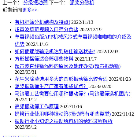
上一个：
分级振动筛
下一个：
泥浆分砂机
近期新闻
更多>>
有机肥筛分机结构及特点!
2022/11/13
超声波草莓视频入口筛分食盐
2022/12/19
草莓视频色版APP机械风冷式草莓视频啪啪啪的介绍及
优势
2022/11/16
如何使螺旋输送机达到较佳输送状态?
2022/12/03
方形摇摆筛适合筛哪些物料
2022/11/17
超声波直线筛混料的原因及处理办法(超声振动筛)
2023/03/31
花生米除渣选用多大的圆形振动筛比较合适
2022/01/23
泥浆振动筛生产厂家有哪些优点？
2023/02/20
马铃薯工艺需要使用哪种振动筛？(马铃薯筛选机图片)
2022/11/12
高频振动筛工作原理
2022/11/16
奶粉行业使用哪种振动筛(振动筛有哪些类型)
2022/11/12
振动行业小知识之振动给料机的给料过程解析
2023/05/12