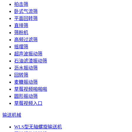
拍击筛
卧式气流筛
平面回转筛
直排筛
筛粉机
高频过滤筛
摇摆筛
超声波振动筛
石油滤渣振动筛
沥水振动筛
回转筛
麦糠振动筛
草莓视频啪啪啪
圆形振动筛
草莓视频入口
输送机械
WLS型无轴螺旋输送机