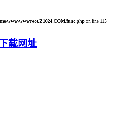
ome/www/wwwroot/Z1024.COM/func.php
on line
115
P下载网址