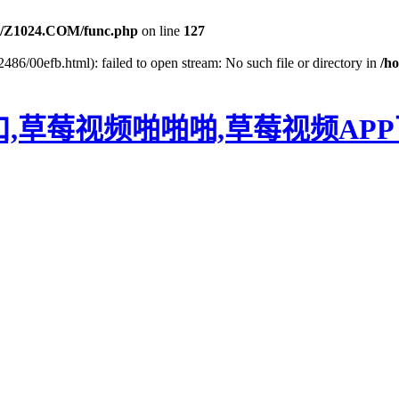
/Z1024.COM/func.php
on line
127
486/00efb.html): failed to open stream: No such file or directory in
/h
口,草莓视频啪啪啪,草莓视频AP