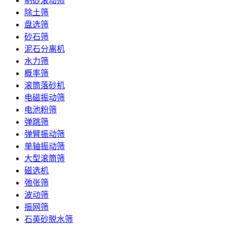
制砂滚动筛
除土筛
盘选筛
砂石筛
泥石分离机
水力筛
概率筛
滚筒落砂机
电磁振动筛
电池粉筛
弹跳筛
弹臂振动筛
单轴振动筛
大型滚筒筛
磁选机
弛张筛
波动筛
振网筛
石英砂脱水筛