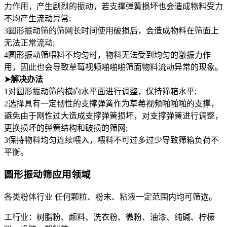
力作用，产生剧烈的振动，若支撑弹簧损坏也会造成物料受力
不均产生流动异常;
3圆形振动筛的筛网长时间使用破损后，会造成物料在筛面上
无法正常流动;
4圆形振动筛喂料不均匀时，物料无法受到均匀的激振力作
用，因此也会导致草莓视频啪啪啪筛面物料流动异常的现象。
➤
解决办法
1对圆形振动筛的横向水平面进行调整，保持筛箱水平;
2选择具有一定韧性的支撑弹簧作为草莓视频啪啪啪的支撑，
避免由于刚性过大造成支撑弹簧损坏，对支撑弹簧进行调整，
更换损坏的弹簧结构和破损的筛网;
3保持物料均匀连续喂入，喂料不可过多过少导致筛箱负荷不
平衡。
圆形振动筛应用领域
各类粉体行业 任何颗粒、粉末、粘液一定范围内均可筛选。
工行业：树脂粉、颜料、洗衣粉、微粉、油漆、纯碱、柠檬