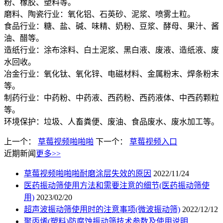
粉、橡胶、塑料等。
磨料、陶瓷行业：氧化铝、石英砂、泥浆、喷雾土粒。
食品行业：糖、盐、碱、味精、奶粉、豆浆、酵母、果汁、酱
油、醋等。
造纸行业：涂布涂料、白土泥浆、黑白液、废液、造纸液、废
水回收。
冶金行业：氧化钛、氧化锌、电磁材料、金属粉末、焊条粉末
等。
制药行业：中药粉、中药液、西药粉、西药液体、中西药颗粒
等。
环境保护：垃圾、人畜粪便、废油、食品废水、废水加工等。
上一个：
草莓视频啪啪啪
下一个：
草莓视频入口
近期新闻
更多>>
草莓视频啪啪啪耐磨涂层失效的原因
2022/11/24
医药振动筛使用方法和需要注意的细节(医药振动筛使
用)
2023/02/20
超声波振动筛使用时的注意事项(微波振动筛)
2022/12/12
聚丙烯(塑料)防腐蚀振动筛技术参数及使用说明