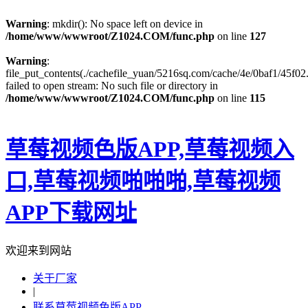
Warning
: mkdir(): No space left on device in
/home/www/wwwroot/Z1024.COM/func.php
on line
127
Warning
:
file_put_contents(./cachefile_yuan/5216sq.com/cache/4e/0baf1/45f02.
failed to open stream: No such file or directory in
/home/www/wwwroot/Z1024.COM/func.php
on line
115
草莓视频色版APP,草莓视频入
口,草莓视频啪啪啪,草莓视频
APP下载网址
欢迎来到网站
关于厂家
|
联系草莓视频色版APP