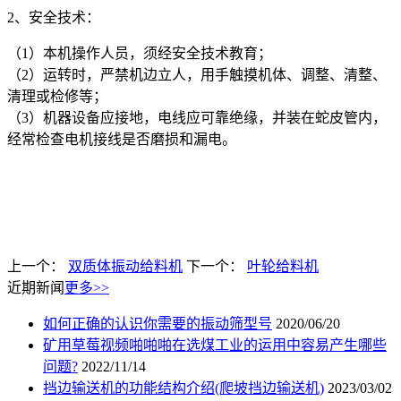
2、安全技术：
（1）本机操作人员，须经安全技术教育；
（2）运转时，严禁机边立人，用手触摸机体、调整、清整、
清理或检修等；
（3）机器设备应接地，电线应可靠绝缘，并装在蛇皮管内，
经常检查电机接线是否磨损和漏电。
上一个：
双质体振动给料机
下一个：
叶轮给料机
近期新闻
更多>>
如何正确的认识你需要的振动筛型号
2020/06/20
矿用草莓视频啪啪啪在选煤工业的运用中容易产生哪些
问题?
2022/11/14
挡边输送机的功能结构介绍(爬坡挡边输送机)
2023/03/02