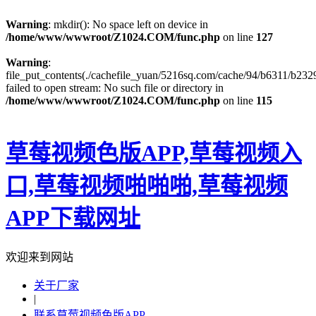
Warning
: mkdir(): No space left on device in
/home/www/wwwroot/Z1024.COM/func.php
on line
127
Warning
:
file_put_contents(./cachefile_yuan/5216sq.com/cache/94/b6311/b2329
failed to open stream: No such file or directory in
/home/www/wwwroot/Z1024.COM/func.php
on line
115
草莓视频色版APP,草莓视频入
口,草莓视频啪啪啪,草莓视频
APP下载网址
欢迎来到网站
关于厂家
|
联系草莓视频色版APP