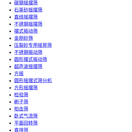
碳钢摇摆筛
石英砂摇摆筛
直线摇摆筛
不锈钢摇摆筛
摆式振动筛
金刚砂筛
压裂砂专用摇晃筛
不锈钢振动筛
圆形摆式振动筛
超声波摇摆筛
方摇
圆形摇摆式筛分机
方形摇摆筛
检验筛
刷子筛
拍击筛
卧式气流筛
平面回转筛
直排筛