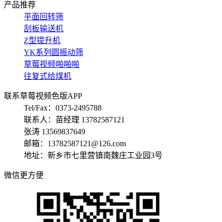
产品推荐
平面回转筛
刮板输送机
Z型提升机
YK系列圆振动筛
草莓视频啪啪啪
往复式给煤机
联系草莓视频色版APP
Tel/Fax：0373-2495788
联系人：苗经理 13782587121
张涛 13569837649
邮箱：13782587121@126.com
地址：新乡市七里营镇南魏庄工业园3号
微信更方便