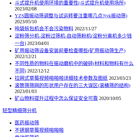
斗式提升机使用环境的重要性(斗式提升机使用场所)
2023/02/08
YZS圆振动筛调整与试运转要注重哪几点?(yk振动筛)
2023/05/10
吨袋拆包机会不会污染物料
2022/11/27
淀粉筛分机-淀粉过筛机-自动筛粉机(淀粉分离机多少钱
一台)
2023/04/01
矿用振动筛设备安装前要检查哪些(矿用振动筛生产)
2022/12/21
不同性质的物料在振动磨机中的破碎(材料和物料有什么
不同)
2022/12/12
拉网式草莓视频啪啪啪详细技术参数及图纸
2023/03/23
滚筒筛筛网的形状用户存在的三大误区(滚桶筛的结构)
2023/01/03
矿山物料提升过程中怎么保证安全可靠
2020/10/05
轻型精细筛分机
医药振动筛
不锈钢草莓视频啪啪啪