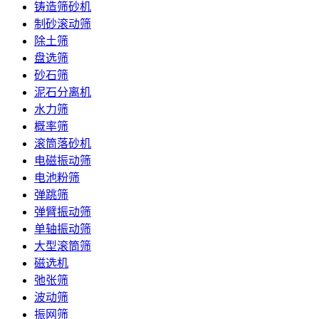
铸造筛砂机
制砂滚动筛
除土筛
盘选筛
砂石筛
泥石分离机
水力筛
概率筛
滚筒落砂机
电磁振动筛
电池粉筛
弹跳筛
弹臂振动筛
单轴振动筛
大型滚筒筛
磁选机
弛张筛
波动筛
振网筛