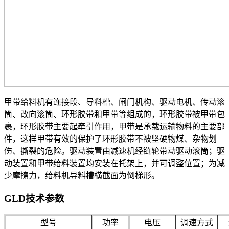
甲带给料机有连接段、导料槽、闸门机构、驱动电机、传动滚
筒、改向滚筒、环形胶带和甲带等组成的，环形胶带被甲带包
裹，环形胶带主要起牵引作用，甲带是承载运输物料的主要部
件，这样甲带有效的保护了环形胶带不被坚硬物煤、杂物划
伤、撕裂的危险。驱动装置由减速机经链轮带动驱动滚筒；驱
动装置和甲带给料装置均安装在托架上，并可调整位置；为减
少摩擦力，给料机导料槽横截面为倒梯形。
GLD技术参数
型号
功率
电压
调速方式