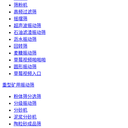
筛粉机
高频过滤筛
摇摆筛
超声波振动筛
石油滤渣振动筛
沥水振动筛
回转筛
麦糠振动筛
草莓视频啪啪啪
圆形振动筛
草莓视频入口
重型矿用振动筛
粉体筛分选筛
分级振动筛
分砂机
泥浆分砂机
陶粒砂成品筛