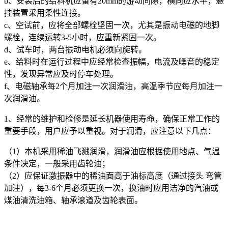
b、安装后的给料机应留有20mm的游动间隙，横向应水平，悬
挂装置采用柔性连接。
c、空试前，应将全部螺栓坚固一次，尤其是振动电磁的地脚
螺栓，连续运转3-5小时，应重新紧固一次。
d、试车时，两台振动电机必须向旋转。
e、给料时在运行过程中应经常检查振幅，电流及噪音的稳定
性，发现异常应及时停车处理。
f、电磁轴承每2个月加注一次润滑油，高温季节应每月加注一
次润滑油。
1、经常的维护和检修是延长机器使用寿命，确保正常工作的
重要手段，用户应予以重视。对于润滑，应注意以下几点：
（1）本机采用稀油飞溅润滑，润滑油应根据使用地点、气温
条件决定，一般采用齿轮油；
（2）应保证激振器中的稀油面高于油标高度（通过接头 弯管
加注），每3-6个月必须更换一次，换油时应用洁净的汽油或
煤油清洗油箱、轴承滚道及齿轮表面。